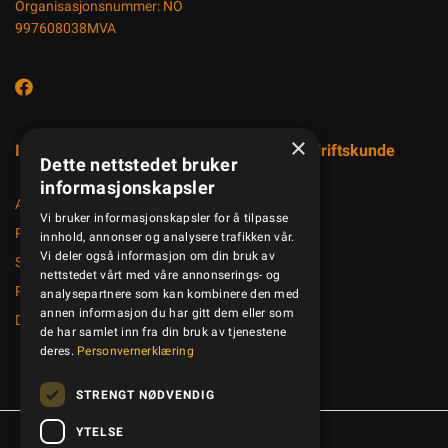
Organisasjonsnummer: NO
997608038MVA
×
Informasjon
Registrer bedriftskunde
Dette nettstedet bruker
informasjonskapsler
Aktuelt
Vi bruker informasjonskapsler for å tilpasse
Produktkatalog
innhold, annonser og analysere trafikken vår.
Vi deler også informasjon om din bruk av
Salgsbetingelser
nettstedet vårt med våre annonserings- og
Personvernerklæring
analysepartnere som kan kombinere den med
annen informasjon du har gitt dem eller som
Dokumenter
de har samlet inn fra din bruk av tjenestene
deres.
Personvernerklæring
STRENGT NØDVENDIG
YTELSE