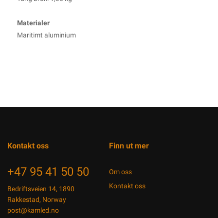
Materialer
Maritimt aluminium
Kontakt oss
Finn ut mer
+47 95 41 50 50
Om oss
Kontakt oss
Bedriftsveien 14, 1890
Rakkestad, Norway
post@kamled.no