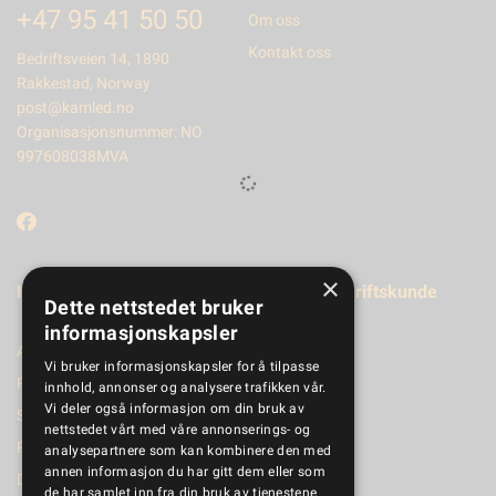
+47 95 41 50 50
Om oss
Kontakt oss
Bedriftsveien 14, 1890
Rakkestad, Norway
post@kamled.no
Organisasjonsnummer: NO
997608038MVA
×
Informasjon
Registrer bedriftskunde
Dette nettstedet bruker
informasjonskapsler
Aktuelt
Vi bruker informasjonskapsler for å tilpasse
Produktkatalog
innhold, annonser og analysere trafikken vår.
Vi deler også informasjon om din bruk av
Salgsbetingelser
nettstedet vårt med våre annonserings- og
Personvernerklæring
analysepartnere som kan kombinere den med
annen informasjon du har gitt dem eller som
Dokumenter
de har samlet inn fra din bruk av tjenestene