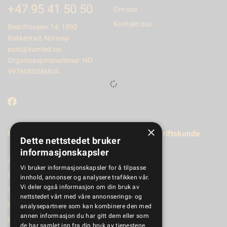
+47 95 41 50 50
Om oss
Kontakt oss
Bedriftsveien 14, 1890
Rakkestad, Norway
post@kamled.no
Organisasjonsnummer: NO
997608038MVA
×
Informasjon
Registrer bedriftskunde
Dette nettstedet bruker
informasjonskapsler
Aktuelt
Vi bruker informasjonskapsler for å tilpasse
Produktkatalog
innhold, annonser og analysere trafikken vår.
Vi deler også informasjon om din bruk av
Salgsbetingelser
nettstedet vårt med våre annonserings- og
Personvernerklæring
analysepartnere som kan kombinere den med
annen informasjon du har gitt dem eller som
Dokumenter
de har samlet inn fra din bruk av tjenestene