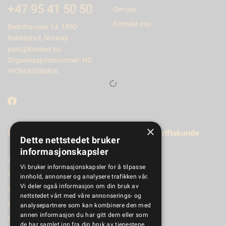
+47 95 41 50 50
Om oss
Kontakt oss
Bedriftsveien 14, 1890
Rakkestad, Norway
post@kamled.no
Organisasjonsnummer: NO
997608038MVA
×
Informasjon
Registrer bedriftskunde
Dette nettstedet bruker
informasjonskapsler
Aktuelt
Vi bruker informasjonskapsler for å tilpasse
Produktkatalog
innhold, annonser og analysere trafikken vår.
Vi deler også informasjon om din bruk av
Salgsbetingelser
nettstedet vårt med våre annonserings- og
Personvernerklæring
analysepartnere som kan kombinere den med
annen informasjon du har gitt dem eller som
Dokumenter
de har samlet inn fra din bruk av tjenestene