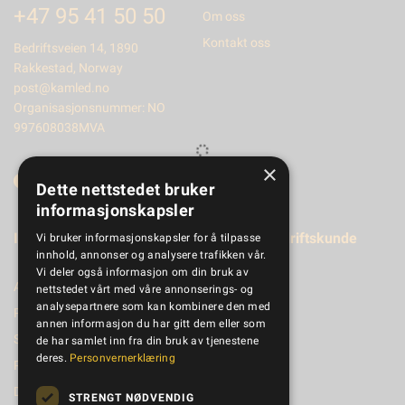
+47 95 41 50 50
Om oss
Kontakt oss
Bedriftsveien 14, 1890
Rakkestad, Norway
post@kamled.no
Organisasjonsnummer: NO
997608038MVA
×
Dette nettstedet bruker
informasjonskapsler
Informasjon
Registrer bedriftskunde
Vi bruker informasjonskapsler for å tilpasse
innhold, annonser og analysere trafikken vår.
Vi deler også informasjon om din bruk av
Aktuelt
nettstedet vårt med våre annonserings- og
analysepartnere som kan kombinere den med
Produktkatalog
annen informasjon du har gitt dem eller som
Salgsbetingelser
de har samlet inn fra din bruk av tjenestene
deres.
Personvernerklæring
Personvernerklæring
Dokumenter
STRENGT NØDVENDIG