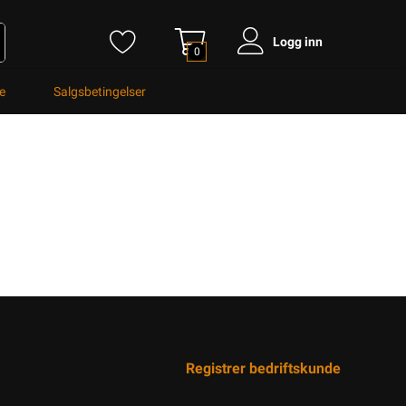
Logg inn
0
e
Salgsbetingelser
Registrer bedriftskunde