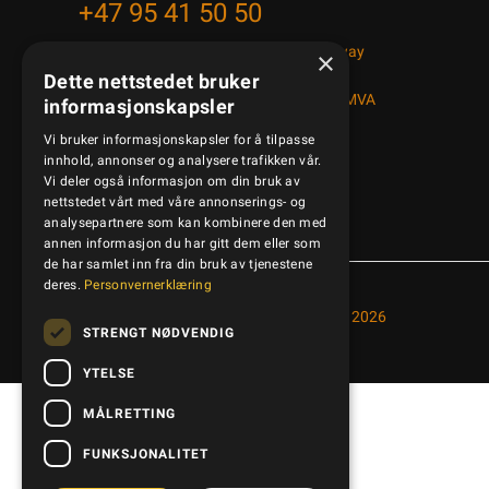
+47 95 41 50 50
Bedriftsveien 14, 1890 Rakkestad, Norway
×
post@kamled.no
Dette nettstedet bruker
Organisasjonsnummer: NO 997608038MVA
informasjonskapsler
Vi bruker informasjonskapsler for å tilpasse
innhold, annonser og analysere trafikken vår.
Vi deler også informasjon om din bruk av
nettstedet vårt med våre annonserings- og
analysepartnere som kan kombinere den med
annen informasjon du har gitt dem eller som
de har samlet inn fra din bruk av tjenestene
deres.
Personvernerklæring
Copyright © Kamled AS, 2026
STRENGT NØDVENDIG
YTELSE
MÅLRETTING
FUNKSJONALITET