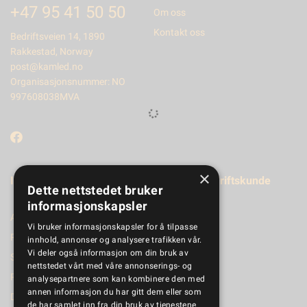
+47 95 41 50 50
Om oss
Kontakt oss
Bedriftsveien 14, 1890
Rakkestad, Norway
post@kamled.no
Organisasjonsnummer: NO
997608038MVA
×
Informasjon
Registrer bedriftskunde
Dette nettstedet bruker
informasjonskapsler
Aktuelt
Vi bruker informasjonskapsler for å tilpasse
Produktkatalog
innhold, annonser og analysere trafikken vår.
Vi deler også informasjon om din bruk av
Salgsbetingelser
nettstedet vårt med våre annonserings- og
Personvernerklæring
analysepartnere som kan kombinere den med
annen informasjon du har gitt dem eller som
Dokumenter
de har samlet inn fra din bruk av tjenestene