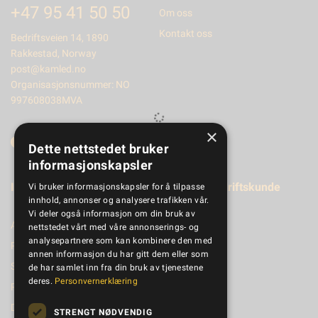
+47 95 41 50 50
Om oss
Kontakt oss
Bedriftsveien 14, 1890
Rakkestad, Norway
post@kamled.no
Organisasjonsnummer: NO
997608038MVA
×
Dette nettstedet bruker
informasjonskapsler
Informasjon
Registrer bedriftskunde
Vi bruker informasjonskapsler for å tilpasse
innhold, annonser og analysere trafikken vår.
Vi deler også informasjon om din bruk av
Aktuelt
nettstedet vårt med våre annonserings- og
analysepartnere som kan kombinere den med
Produktkatalog
annen informasjon du har gitt dem eller som
Salgsbetingelser
de har samlet inn fra din bruk av tjenestene
deres.
Personvernerklæring
Personvernerklæring
Dokumenter
STRENGT NØDVENDIG