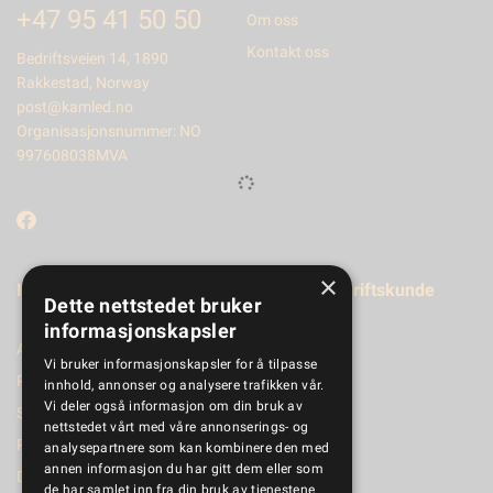
+47 95 41 50 50
Om oss
Kontakt oss
Bedriftsveien 14, 1890
Rakkestad, Norway
post@kamled.no
Organisasjonsnummer: NO
997608038MVA
×
Informasjon
Registrer bedriftskunde
Dette nettstedet bruker
informasjonskapsler
Aktuelt
Vi bruker informasjonskapsler for å tilpasse
Produktkatalog
innhold, annonser og analysere trafikken vår.
Vi deler også informasjon om din bruk av
Salgsbetingelser
nettstedet vårt med våre annonserings- og
Personvernerklæring
analysepartnere som kan kombinere den med
annen informasjon du har gitt dem eller som
Dokumenter
de har samlet inn fra din bruk av tjenestene