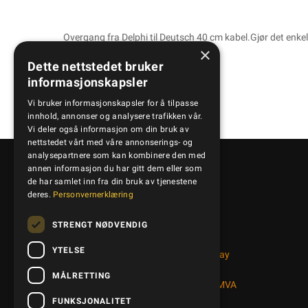
Overgang fra Delphi til Deutsch 40 cm kabel.Gjør det enkelt
×
Dette nettstedet bruker
informasjonskapsler
Vi bruker informasjonskapsler for å tilpasse
innhold, annonser og analysere trafikken vår.
Vi deler også informasjon om din bruk av
nettstedet vårt med våre annonserings- og
analysepartnere som kan kombinere den med
annen informasjon du har gitt dem eller som
de har samlet inn fra din bruk av tjenestene
Kontakt oss
deres.
Personvernerklæring
STRENGT NØDVENDIG
+47 95 41 50 50
YTELSE
Bedriftsveien 14, 1890 Rakkestad, Norway
post@kamled.no
MÅLRETTING
Organisasjonsnummer: NO 997608038MVA
FUNKSJONALITET