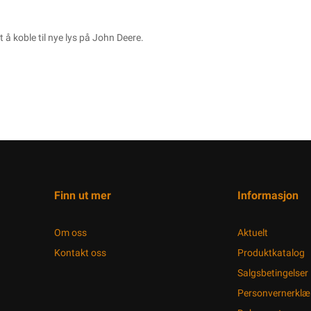
 å koble til nye lys på John Deere.
Finn ut mer
Informasjon
Om oss
Aktuelt
Kontakt oss
Produktkatalog
Salgsbetingelser
Personvernerklæ