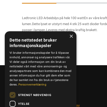
Ledtronic LED Arbeidslys på hele 100 wattEn av våre kraft
lumen.Dette lyset er utstyrt med 4 stk 25 watt dioder ford
passer i lampen.Leveres med ekstra kraftig brakett.
×
Dette nettstedet bruker
informasjonskapsler
Vi bruker informasjonskapsler for å tilpasse
innhold, annonser og analysere trafikken vår.
Vi deler også informasjon om din bruk av
nettstedet vårt med våre annonserings- og
analysepartnere som kan kombinere den med
annen informasjon du har gitt dem eller som
de har samlet inn fra din bruk av tjenestene
Kontakt oss
deres.
Personvernerklæring
STRENGT NØDVENDIG
+47 95 41 50 50
YTELSE
Bedriftsveien 14, 1890 Rakkestad, Norway