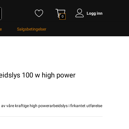
Logg inn
0
e
Salgsbetingelser
eidslys 100 w high power
av våre kraftige high powerarbeidslys i firkantet utførelse