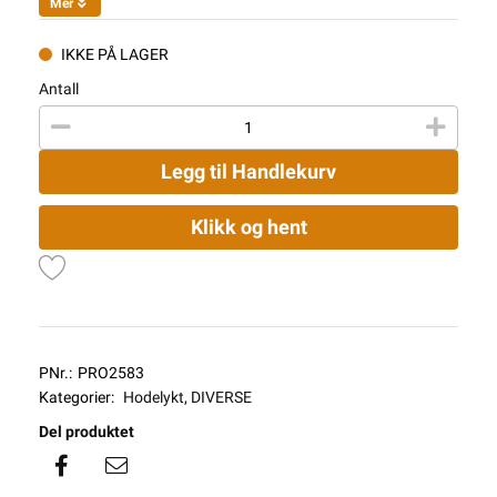
Mer
IKKE PÅ LAGER
Antall
Legg til Handlekurv
Klikk og hent
PNr.:
PRO2583
Kategorier:
Hodelykt
,
DIVERSE
Del produktet