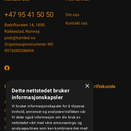
+47 95 41 50 50
Om oss
Kontakt oss
Bedriftsveien 14, 1890
Rakkestad, Norway
post@kamled.no
Organisasjonsnummer: NO
997608038MVA
×
Informasjon
Registrer bedriftskunde
Dette nettstedet bruker
informasjonskapsler
Aktuelt
Vi bruker informasjonskapsler for å tilpasse
Produktkatalog
innhold, annonser og analysere trafikken vår.
Vi deler også informasjon om din bruk av
Salgsbetingelser
nettstedet vårt med våre annonserings- og
Personvernerklæring
analysepartnere som kan kombinere den med