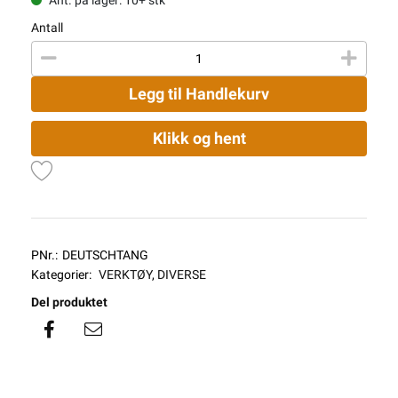
Antall
Legg til Handlekurv
Klikk og hent
PNr.:
DEUTSCHTANG
Kategorier:
VERKTØY
,
DIVERSE
Del produktet