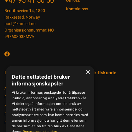
+47 95 41 50 50
Om oss
Kontakt oss
Bedriftsveien 14, 1890
Rakkestad, Norway
post@kamled.no
Organisasjonsnummer: NO
997608038MVA
×
Informasjon
Registrer bedriftskunde
Dette nettstedet bruker
informasjonskapsler
Aktuelt
Vi bruker informasjonskapsler for å tilpasse
Produktkatalog
innhold, annonser og analysere trafikken vår.
Vi deler også informasjon om din bruk av
Salgsbetingelser
nettstedet vårt med våre annonserings- og
Personvernerklæring
analysepartnere som kan kombinere den med
annen informasjon du har gitt dem eller som
Dokumenter
de har samlet inn fra din bruk av tjenestene
deres.
Personvernerklæring