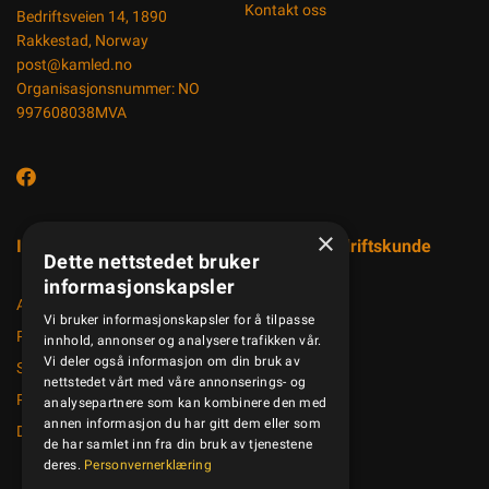
Kontakt oss
Bedriftsveien 14, 1890
Rakkestad, Norway
post@kamled.no
Organisasjonsnummer: NO
997608038MVA
×
Informasjon
Registrer bedriftskunde
Dette nettstedet bruker
informasjonskapsler
Aktuelt
Vi bruker informasjonskapsler for å tilpasse
Produktkatalog
innhold, annonser og analysere trafikken vår.
Vi deler også informasjon om din bruk av
Salgsbetingelser
nettstedet vårt med våre annonserings- og
Personvernerklæring
analysepartnere som kan kombinere den med
annen informasjon du har gitt dem eller som
Dokumenter
de har samlet inn fra din bruk av tjenestene
deres.
Personvernerklæring