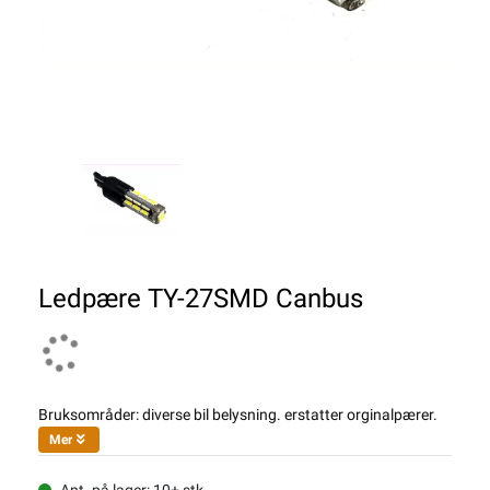
Ledpære TY-27SMD Canbus
Bruksområder: diverse bil belysning. erstatter orginalpærer.
Mer
Ant. på lager: 10+ stk