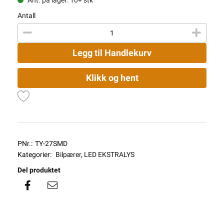
Antall
Legg til Handlekurv
Klikk og hent
PNr.:
TY-27SMD
Kategorier:
Bilpærer
,
LED EKSTRALYS
Del produktet