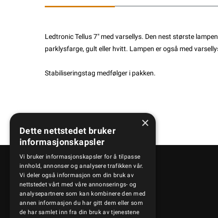
Ledtronic Tellus 7" med varsellys. Den nest største lampe
parklysfarge, gult eller hvitt. Lampen er også med varselly
Stabiliseringstag medfølger i pakken.
×
Dette nettstedet bruker
informasjonskapsler
Vi bruker informasjonskapsler for å tilpasse
innhold, annonser og analysere trafikken vår.
Vi deler også informasjon om din bruk av
Kontakt oss
nettstedet vårt med våre annonserings- og
analysepartnere som kan kombinere den med
annen informasjon du har gitt dem eller som
+47 95 41 50 50
de har samlet inn fra din bruk av tjenestene