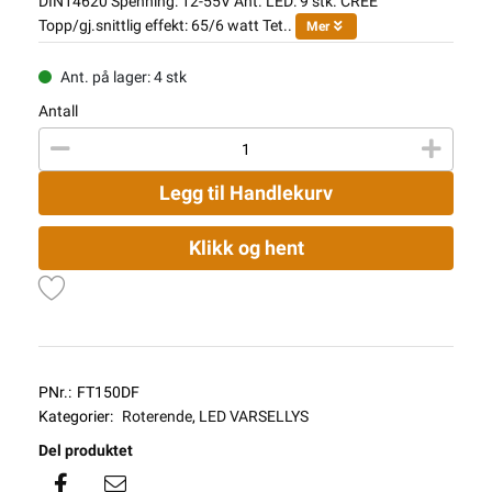
DIN14620 Spenning: 12-55V Ant. LED: 9 stk. CREE
Topp/gj.snittlig effekt: 65/6 watt Tet..
Mer
Ant. på lager: 4 stk
Antall
Legg til Handlekurv
Klikk og hent
PNr.:
FT150DF
Kategorier:
Roterende
,
LED VARSELLYS
Del produktet