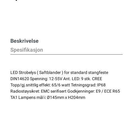
Beskrivelse
Spesifikasjon
LED Strobelys ( Saftblander ) for standard stangfeste
DIN14620 Spenning: 12-55V Ant. LED: 9 stk. CREE
Topp/gj.snittlig effekt: 65/6 watt Tetningsgrad: IP68
Radiostøysikret: EMC serifisert Godkjenninger: E9 / ECE R65
TA1 Lampens mål i: Ø145mm x H204mm