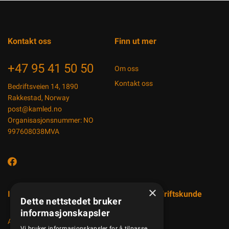
Kontakt oss
Finn ut mer
+47 95 41 50 50
Om oss
Kontakt oss
Bedriftsveien 14, 1890
Rakkestad, Norway
post@kamled.no
Organisasjonsnummer: NO
997608038MVA
×
Informasjon
Registrer bedriftskunde
Dette nettstedet bruker
informasjonskapsler
Aktuelt
Vi bruker informasjonskapsler for å tilpasse