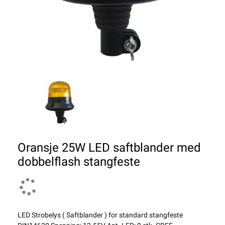
Oransje 25W LED saftblander med
dobbelflash stangfeste
LED Strobelys ( Saftblander ) for standard stangfeste