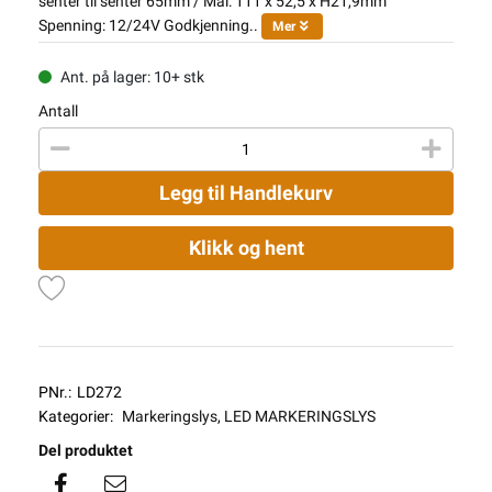
senter til senter 65mm / Mål: 111 x 52,5 x H21,9mm
Spenning: 12/24V Godkjenning..
Mer
Ant. på lager: 10+ stk
Antall
Legg til Handlekurv
Klikk og hent
PNr.:
LD272
Kategorier:
Markeringslys
,
LED MARKERINGSLYS
Del produktet