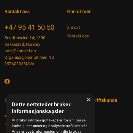
Kontakt oss
Finn ut mer
+47 95 41 50 50
Om oss
Kontakt oss
Bedriftsveien 14, 1890
Rakkestad, Norway
post@kamled.no
Organisasjonsnummer: NO
997608038MVA
×
Informasjon
Registrer bedriftskunde
Dette nettstedet bruker
informasjonskapsler
Aktuelt
Vi bruker informasjonskapsler for å tilpasse
Produktkatalog
innhold, annonser og analysere trafikken vår.
Vi deler også informasjon om din bruk av