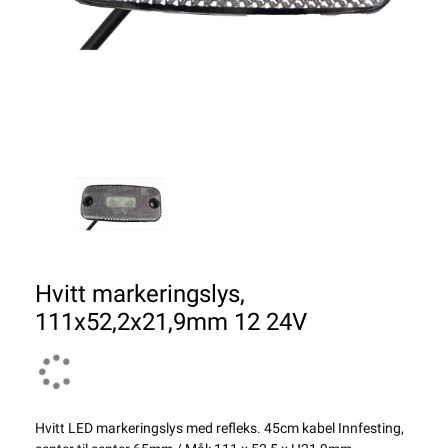
Hvitt markeringslys,
111x52,2x21,9mm 12 24V
Hvitt LED markeringslys med refleks. 45cm kabel Innfesting,