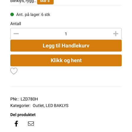
blinklys, rygg..
Mer
Ant. på lager: 6 stk
Antall
Legg til Handlekurv
Klikk og hent
PNr.:
LZD780H
Kategorier:
Outlet
,
LED BAKLYS
Del produktet