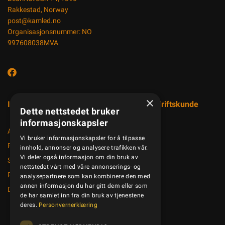
Rakkestad, Norway
post@kamled.no
Organisasjonsnummer: NO
997608038MVA
×
Informasjon
Registrer bedriftskunde
Dette nettstedet bruker
informasjonskapsler
Aktuelt
Vi bruker informasjonskapsler for å tilpasse
Produktkatalog
innhold, annonser og analysere trafikken vår.
Vi deler også informasjon om din bruk av
Salgsbetingelser
nettstedet vårt med våre annonserings- og
Personvernerklæring
analysepartnere som kan kombinere den med
annen informasjon du har gitt dem eller som
Dokumenter
de har samlet inn fra din bruk av tjenestene
deres.
Personvernerklæring