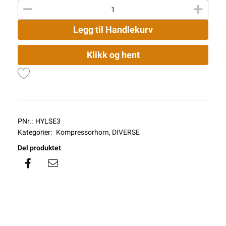
Legg til Handlekurv
Klikk og hent
PNr.:
HYLSE3
Kategorier:
Kompressorhorn
,
DIVERSE
Del produktet