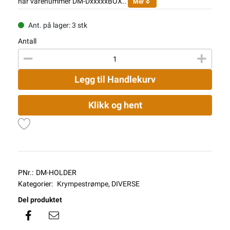
har varenummer DM-DxxxxxBOX..
Mer
Ant. på lager: 3 stk
Antall
Legg til Handlekurv
Klikk og hent
PNr.:
DM-HOLDER
Kategorier:
Krympestrømpe
,
DIVERSE
Del produktet