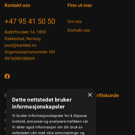
Kontakt oss
Finn ut mer
+47 95 41 50 50
Om oss
Kontakt oss
Bedriftsveien 14, 1890
Rakkestad, Norway
post@kamled.no
Organisasjonsnummer: NO
997608038MVA
×
Informasjon
Registrer bedriftskunde
Dette nettstedet bruker
informasjonskapsler
Aktuelt
Vi bruker informasjonskapsler for å tilpasse
Produktkatalog
innhold, annonser og analysere trafikken vår.
Vi deler også informasjon om din bruk av
Salgsbetingelser
nettstedet vårt med våre annonserings- og