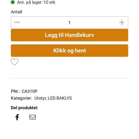
Ant. på lager: 10 stk
Antall
Legg til Handlekurv
Klikk og hent
PNr.:
CA310P
Kategorier:
Utstyr
,
LED BAKLYS
Del produktet