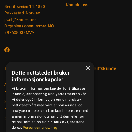
Kontakt oss
Bedriftsveien 14, 1890
Rakkestad, Norway
post@kamled.no
Organisasjonsnummer: NO
997608038MVA
×
Informasjon
Registrer bedriftskunde
Dette nettstedet bruker
informasjonskapsler
Aktuelt
Vi bruker informasjonskapsler for å tilpasse
Produktkatalog
innhold, annonser og analysere trafikken vår.
Vi deler også informasjon om din bruk av
Salgsbetingelser
nettstedet vårt med våre annonserings- og
Personvernerklæring
analysepartnere som kan kombinere den med
annen informasjon du har gitt dem eller som
Dokumenter
de har samlet inn fra din bruk av tjenestene
deres.
Personvernerklæring