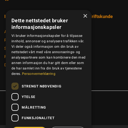
×
Informasjon
Registrer bedriftskunde
Dette nettstedet bruker
informasjonskapsler
Aktuelt
Vi bruker informasjonskapsler for å tilpasse
Produktkatalog
innhold, annonser og analysere trafikken vår.
Vi deler også informasjon om din bruk av
Salgsbetingelser
nettstedet vårt med våre annonserings- og
Personvernerklæring
analysepartnere som kan kombinere den med
annen informasjon du har gitt dem eller som
Dokumenter
de har samlet inn fra din bruk av tjenestene
deres.
Personvernerklæring
STRENGT NØDVENDIG
YTELSE
Copyright © Kamled AS, 2026
MÅLRETTING
FUNKSJONALITET
Powered By
Telaris