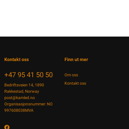
Kontakt oss
Finn ut mer
+47 95 41 50 50
Om oss
Kontakt oss
Bedriftsveien 14, 1890
Rakkestad, Norway
post@kamled.no
Organisasjonsnummer: NO
997608038MVA