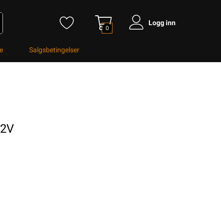
Logg inn
0
e
Salgsbetingelser
12V