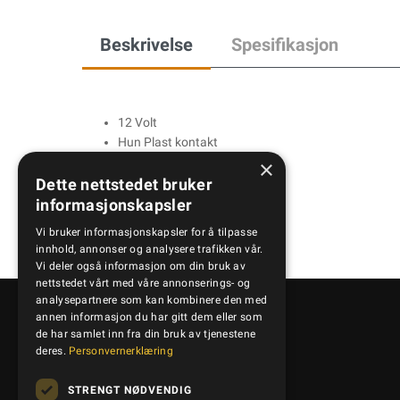
Beskrivelse
Spesifikasjon
12 Volt
Hun Plast kontakt
3 Pin
×
Dette nettstedet bruker
informasjonskapsler
Vi bruker informasjonskapsler for å tilpasse
innhold, annonser og analysere trafikken vår.
Vi deler også informasjon om din bruk av
nettstedet vårt med våre annonserings- og
analysepartnere som kan kombinere den med
annen informasjon du har gitt dem eller som
de har samlet inn fra din bruk av tjenestene
Kontakt oss
deres.
Personvernerklæring
STRENGT NØDVENDIG
+47 95 41 50 50