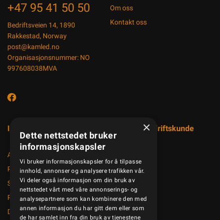
+47 95 41 50 50
Om oss
Kontakt oss
Bedriftsveien 14, 1890
Rakkestad, Norway
post@kamled.no
Organisasjonsnummer: NO
997608038MVA
×
Informasjon
Registrer bedriftskunde
Dette nettstedet bruker
informasjonskapsler
Aktuelt
Vi bruker informasjonskapsler for å tilpasse
Produktkatalog
innhold, annonser og analysere trafikken vår.
Vi deler også informasjon om din bruk av
Salgsbetingelser
nettstedet vårt med våre annonserings- og
Personvernerklæring
analysepartnere som kan kombinere den med
annen informasjon du har gitt dem eller som
Dokumenter
de har samlet inn fra din bruk av tjenestene