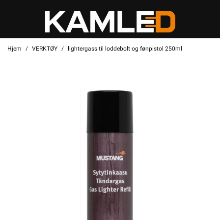
Hjem
VERKTØY
lightergass til loddebolt og fønpistol 250ml