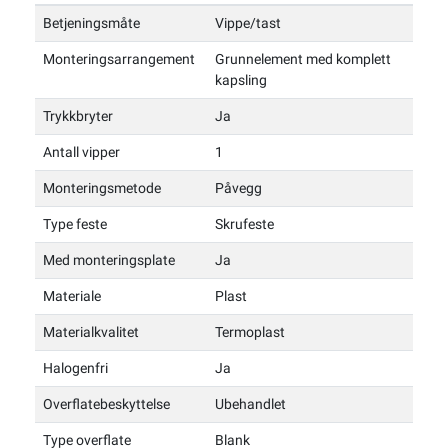
Betjeningsmåte
Vippe/tast
Monteringsarrangement
Grunnelement med komplett
kapsling
Trykkbryter
Ja
Antall vipper
1
Monteringsmetode
Påvegg
Type feste
Skrufeste
Med monteringsplate
Ja
Materiale
Plast
Materialkvalitet
Termoplast
Halogenfri
Ja
Overflatebeskyttelse
Ubehandlet
Type overflate
Blank