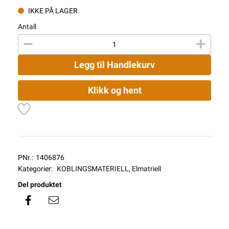
IKKE PÅ LAGER
Antall
Legg til Handlekurv
Klikk og hent
PNr.:
1406876
Kategorier:
KOBLINGSMATERIELL
,
Elmatriell
Del produktet