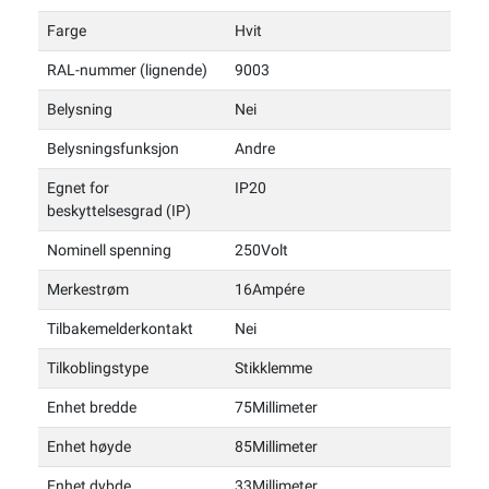
Farge
Hvit
RAL-nummer (lignende)
9003
Belysning
Nei
Belysningsfunksjon
Andre
Egnet for
IP20
beskyttelsesgrad (IP)
Nominell spenning
250Volt
Merkestrøm
16Ampére
Tilbakemelderkontakt
Nei
Tilkoblingstype
Stikklemme
Enhet bredde
75Millimeter
Enhet høyde
85Millimeter
Enhet dybde
33Millimeter