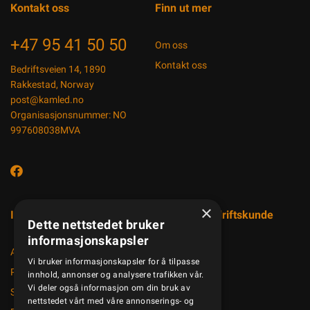
Kontakt oss
Finn ut mer
+47 95 41 50 50
Om oss
Kontakt oss
Bedriftsveien 14, 1890
Rakkestad, Norway
post@kamled.no
Organisasjonsnummer: NO
997608038MVA
×
Informasjon
Registrer bedriftskunde
Dette nettstedet bruker
informasjonskapsler
Aktuelt
Vi bruker informasjonskapsler for å tilpasse
Produktkatalog
innhold, annonser og analysere trafikken vår.
Vi deler også informasjon om din bruk av
Salgsbetingelser
nettstedet vårt med våre annonserings- og