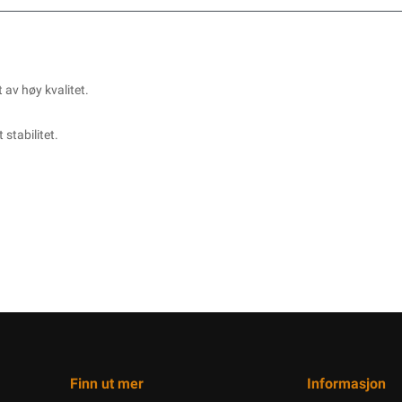
 av høy kvalitet.
stabilitet.
Finn ut mer
Informasjon