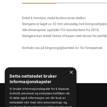
Enkel å montere, stabil konkurranse-slalåm.
Stengene er laget av 32 mm uknuselig, hvit komposittplast
Alle dimensjoner oppfyller FCI-standardene fra 2018.
Stengene kan enkelt festes til basen med skruer for perfekt 
Kontakt oss på
bingnorge@kamled.no
for forespørsel.
×
Dette nettstedet bruker
informasjonskapsler
Vi bruker informasjonskapsler for å tilpasse
innhold, annonser og analysere trafikken vår.
Vi deler også informasjon om din bruk av
Kontakt oss
nettstedet vårt med våre annonserings- og