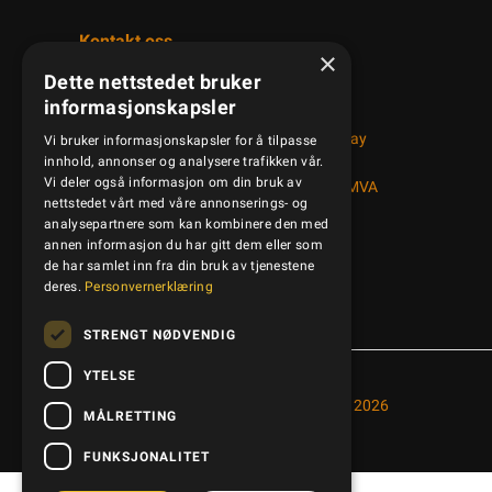
Kontakt oss
×
Dette nettstedet bruker
+47 95 41 50 50
informasjonskapsler
Bedriftsveien 14, 1890 Rakkestad, Norway
Vi bruker informasjonskapsler for å tilpasse
post@kamled.no
innhold, annonser og analysere trafikken vår.
Vi deler også informasjon om din bruk av
Organisasjonsnummer: NO 997608038MVA
nettstedet vårt med våre annonserings- og
analysepartnere som kan kombinere den med
annen informasjon du har gitt dem eller som
de har samlet inn fra din bruk av tjenestene
deres.
Personvernerklæring
STRENGT NØDVENDIG
YTELSE
Copyright © Kamled AS, 2026
MÅLRETTING
FUNKSJONALITET