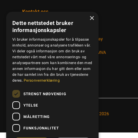
Kontakt oss
×
Dette nettstedet bruker
+47 95 41 50 50
informasjonskapsler
Bedriftsveien 14, 1890 Rakkestad, Norway
Vi bruker informasjonskapsler for å tilpasse
post@kamled.no
innhold, annonser og analysere trafikken vår.
Vi deler også informasjon om din bruk av
Organisasjonsnummer: NO 997608038MVA
nettstedet vårt med våre annonserings- og
analysepartnere som kan kombinere den med
annen informasjon du har gitt dem eller som
de har samlet inn fra din bruk av tjenestene
deres.
Personvernerklæring
STRENGT NØDVENDIG
YTELSE
Copyright © Kamled AS, 2026
MÅLRETTING
FUNKSJONALITET