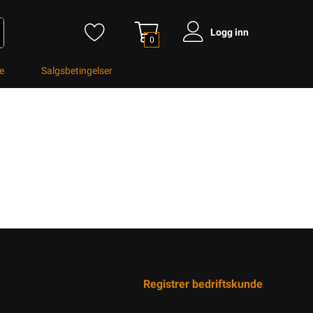
Logg inn
0
e
Salgsbetingelser
Registrer bedriftskunde